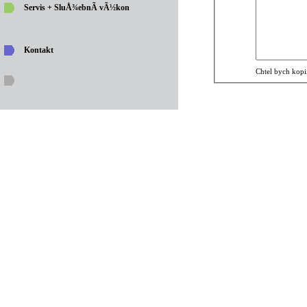
Servis + SluÅ¾ebnÃ­ vÃ½kon
Kontakt
Chtel bych kopi