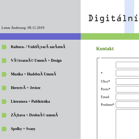
Letzte Änderung: 08.11.2019
Kultura- / VzdelÃ¡vacÃ­ zarÃ­zenÃ­
Kontakt
VÃ½tvarnÃ© UmenÃ­ + Design
*
Muzika + HudebnÃ­ UmenÃ­
Ulice*
HerectvÃ­ + Jeviste
Porto*
Email
Literatura + Publicistika
Predmet*
ZÃ¡bava + DrobnÃ© umenÃ­
Spolky + Svazy