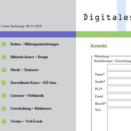
Letzte Änderung: 08.11.2019
Kultur- / Bildungseinrichtungen
Kontakt
Mitteilung
Bildende Kunst + Design
Künstlername / Einrichtung
Musik + Tonkunst
Name*
Straße*
Darstellende Kunst + BÃ¼hne
PLZ*
Literatur + Publizistik
Email
Betreff*
Unterhaltung + Kleinkunst
Text
Vereine + VerbÃ¤nde