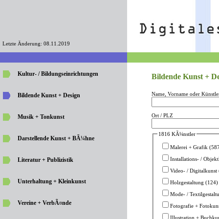
Letzte Änderung: 08.11.2019
Kultur- / Bildungseinrichtungen
Bildende Kunst + D
Name, Vorname oder Künstle
Bildende Kunst + Design
Ort / PLZ
Musik + Tonkunst
1816 KÃ¼nstler
Darstellende Kunst + BÃ¼hne
Malerei + Grafik (58
Installations- / Objek
Literatur + Publizistik
Video- / Digitalkunst
Unterhaltung + Kleinkunst
Holzgestaltung (124)
Mode- / Textilgestalt
Vereine + VerbÃ¤nde
Fotografie + Fotokuns
Illustration + Buchku