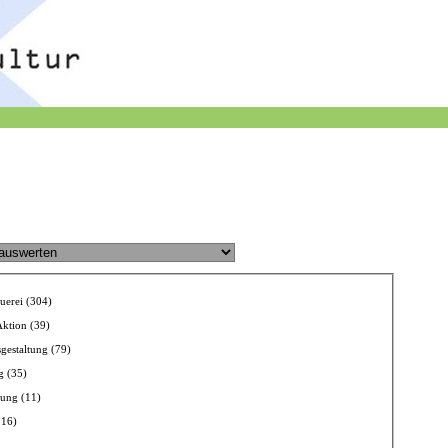
auerei (304)
ktion (39)
gestaltung (79)
g (35)
ung (11)
116)