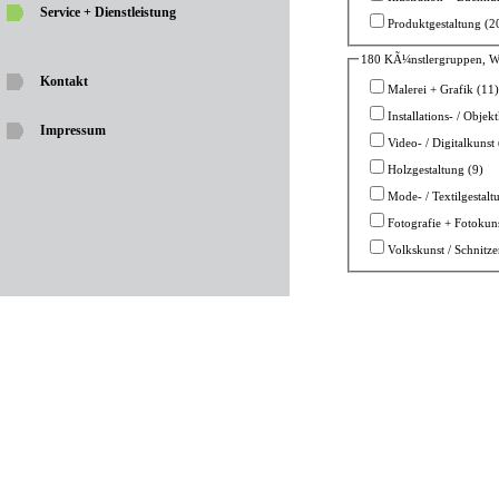
Service + Dienstleistung
Produktgestaltung (2
180 KÃ¼nstlergruppen, W
Kontakt
Malerei + Grafik (11)
Installations- / Objek
Impressum
Video- / Digitalkunst 
Holzgestaltung (9)
Mode- / Textilgestalt
Fotografie + Fotokuns
Volkskunst / Schnitz