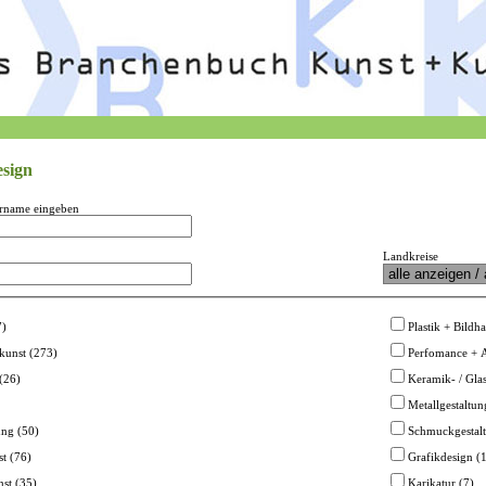
esign
rname eingeben
Landkreise
7)
Plastik + Bildh
tkunst (273)
Perfomance + A
 (26)
Keramik- / Glas
Metallgestaltun
ung (50)
Schmuckgestalt
t (76)
Grafikdesign (
nst (35)
Karikatur (7)