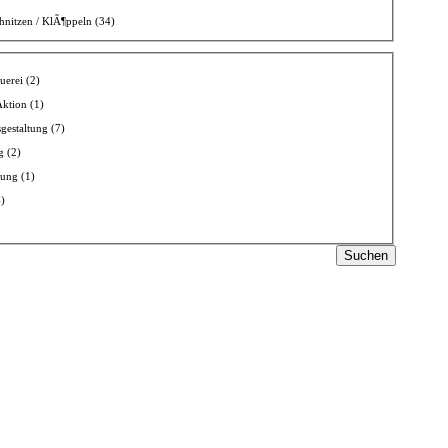
hnitzen / KlÃ¶ppeln (34)
uerei (2)
ktion (1)
gestaltung (7)
g (2)
ung (1)
)