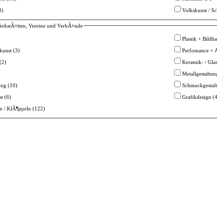
0)
Volkskunst / Sc
erkstÃ¤tten, Vereine und VerbÃ¤nde
Plastik + Bildha
tkunst (3)
Perfomance + A
(2)
Keramik- / Glas
Metallgestaltun
ung (10)
Schmuckgestalt
t (6)
Grafikdesign (4
en / KlÃ¶ppeln (122)