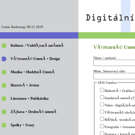
Letzte Änderung: 08.11.2019
Kultura- / VzdelÃ¡vacÃ­ zarÃ­zenÃ­
VÃ½tvarnÃ© UmenÃ
Název / zarízení
VÃ½tvarnÃ© UmenÃ­ + Design
Místo, Smerovací císlo
Muzika + HudebnÃ­ UmenÃ­
1816 Umelcu
HerectvÃ­ + Jeviste
MalirstvÃ­ + Grafika 
InstalacnÃ­ umenÃ­ (
Literatura + Publicistika
Video- /digitÃ¡lnÃ­ u
ZÃ¡bava + DrobnÃ© umenÃ­
VÃ½tvarnÃ© obrÃ¡be
MÃ³dnÃ­- /textilnÃ­ u
Spolky + Svazy
Fotografie + fotoume
Ilustrace + kniznÃ­ u