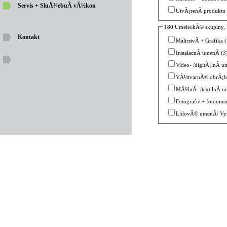
Servis + SluÅ¾ebnÃ­ vÃ½kon
UtvÃ¡renÃ­ produktu
180 UmeleckÃ© skupiny, D
Kontakt
MalirstvÃ­ + Grafika 
InstalacnÃ­ umenÃ­ (3
Video- /digitÃ¡lnÃ­ u
VÃ½tvarnÃ© obrÃ¡be
MÃ³dnÃ­- /textilnÃ­ u
Fotografie + fotoume
LidovÃ© umenÃ­/ Vyr