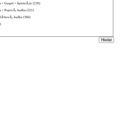
 + Gospel + SpirituÃ¡ly (230)
 + PopovÃ¡ hudba (321)
alÃ³novÃ¡ hudba (366)
)