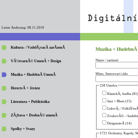
Letzte Änderung: 08.11.2019
Kultura- / VzdelÃ¡vacÃ­ zarÃ­zenÃ­
Muzika + HudebnÃ­
Název / zarízení
VÃ½tvarnÃ© UmenÃ­ + Design
Místo, Smerovací císlo
Muzika + HudebnÃ­ UmenÃ­
258 Umelcu
HerectvÃ­ + Jeviste
KlasickÃ¡ hudba (81
Jazz + Blues (15)
Literatura + Publicistika
LidovÃ¡ / FolklÃ³rnÃ
ZÃ¡bava + DrobnÃ© umenÃ­
ZvukovÃ©- / hudebnÃ
DirigenstvÃ­ (14)
Spolky + Svazy
1721 Orchestry, Kapely, S