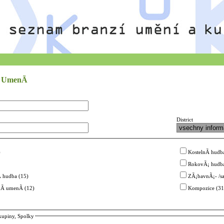
 UmenÃ­
District
)
KostelnÃ­ hudba
RokovÃ¡ hudba
­ hudba (15)
ZÃ¡bavnÃ¡- /s
­ umenÃ­ (12)
Kompozice (31
kupiny, Spolky