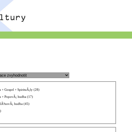
 + Gospel + SpirituÃ¡ly (28)
 + PopovÃ¡ hudba (17)
alÃ³novÃ¡ hudba (45)
)