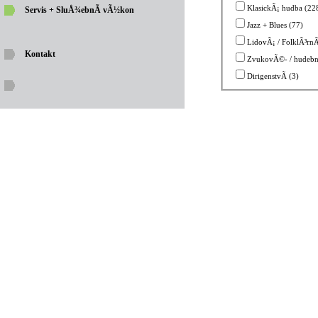
KlasickÃ¡ hudba (22
Servis + SluÅ¾ebnÃ­ vÃ½kon
Jazz + Blues (77)
LidovÃ¡ / FolklÃ³rnÃ
Kontakt
ZvukovÃ©- / hudebnÃ
DirigenstvÃ­ (3)