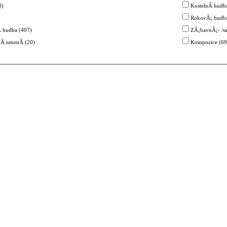
8)
KostelnÃ­ hudba
RokovÃ¡ hudba
­ hudba (407)
ZÃ¡bavnÃ¡- /s
­ umenÃ­ (20)
Kompozice (69