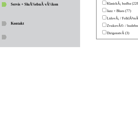
KlasickÃ¡ hudba (22
Servis + SluÅ¾ebnÃ­ vÃ½kon
Jazz + Blues (77)
LidovÃ¡ / FolklÃ³rnÃ
Kontakt
ZvukovÃ©- / hudebnÃ
DirigenstvÃ­ (3)