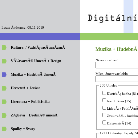
Letzte Änderung: 08.11.2019
Kultura- / VzdelÃ¡vacÃ­ zarÃ­zenÃ­
Muzika + HudebnÃ­
Název / zarízení
VÃ½tvarnÃ© UmenÃ­ + Design
Místo, Smerovací císlo
Muzika + HudebnÃ­ UmenÃ­
258 Umelcu
HerectvÃ­ + Jeviste
KlasickÃ¡ hudba (81
Jazz + Blues (15)
Literatura + Publicistika
LidovÃ¡ / FolklÃ³rnÃ
ZÃ¡bava + DrobnÃ© umenÃ­
ZvukovÃ©- / hudebnÃ
DirigenstvÃ­ (14)
Spolky + Svazy
1721 Orchestry, Kapely, S