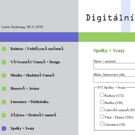
Letzte Änderung: 08.11.2019
Kultura- / VzdelÃ¡vacÃ­ zarÃ­zenÃ­
Spolky + Svazy
Název / zarízení
VÃ½tvarnÃ© UmenÃ­ + Design
Místo, Smerovací císlo
Muzika + HudebnÃ­ UmenÃ­
975 Spolky + Svazy
HerectvÃ­ + Jeviste
Kultura (172)
Literatura + Publicistika
Hudba (239)
LidovÃ© umenÃ­ (93
ZÃ¡bava + DrobnÃ© umenÃ­
Vlast + Dejiny (181)
Literatura (19)
Spolky + Svazy