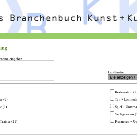
tung
rname eingeben
Landkreise
Restauration (2
ur (6)
Ton + Lichttech
e (1)
Spiel + Unterha
Verlagswesen (
Trainer (11)
Kuratoren + Gut