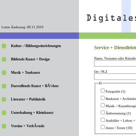
Letzte Änderung: 08.11.2019
Kultur- / Bildungseinrichtungen
Service + Dienstleis
Name, Vorname oder Künstle
Bildende Kunst + Design
Ort / PLZ
Musik + Tonkunst
45
Darstellende Kunst + BÃ¼hne
Fotografie (1)
Baukunst + Architekt
Literatur + Publizistik
Musik- / Kunsttherapi
Unterhaltung + Kleinkunst
Ãœbersetzung (1)
Ausbilder + Lehrer + 
Vereine + VerbÃ¤nde
Autor / Texter (18)