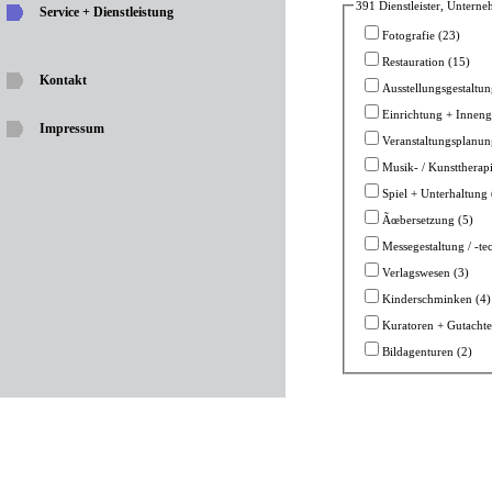
391 Dienstleister, Untern
Service + Dienstleistung
Fotografie (23)
Restauration (15)
Kontakt
Ausstellungsgestaltung
Einrichtung + Inneng
Impressum
Veranstaltungsplanun
Musik- / Kunsttherapi
Spiel + Unterhaltung 
Ãœbersetzung (5)
Messegestaltung / -te
Verlagswesen (3)
Kinderschminken (4)
Kuratoren + Gutachte
Bildagenturen (2)