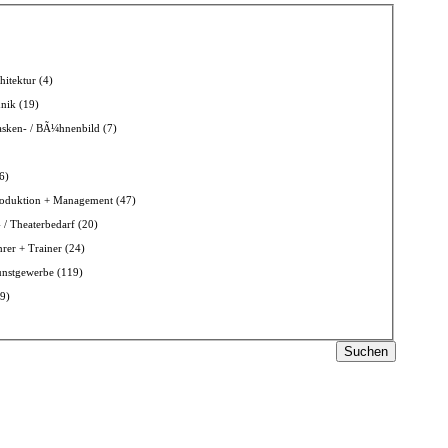
itektur (4)
nik (19)
sken- / BÃ¼hnenbild (7)
6)
roduktion + Management (47)
 / Theaterbedarf (20)
rer + Trainer (24)
unstgewerbe (119)
(9)