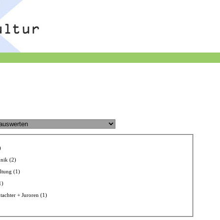
)
nik (2)
ltung (1)
1)
achter + Juroren (1)