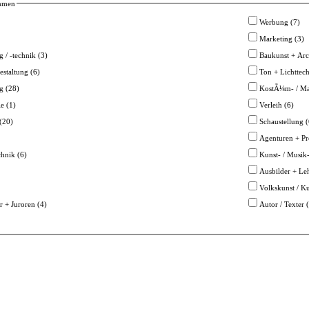
ehmen
Werbung (7)
Marketing (3)
 / -technik (3)
Baukunst + Arch
estaltung (6)
Ton + Lichttech
g (28)
KostÃ¼m- / Ma
e (1)
Verleih (6)
(20)
Schaustellung (
Agenturen + P
chnik (6)
Kunst- / Musik-
Ausbilder + Leh
Volkskunst / K
r + Juroren (4)
Autor / Texter 