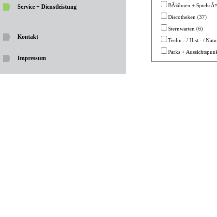
BÃ¼hnen + SpielstÃ¤
Service + Dienstleistung
Discotheken (37)
Sternwarten (6)
Kontakt
Techn.- / Hist.- / Na
Parks + Aussichtspu
Impressum