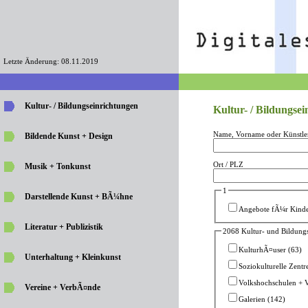
Letzte Änderung: 08.11.2019
Kultur- / Bildungseinrichtungen
Kultur- / Bildungse
Name, Vorname oder Künstle
Bildende Kunst + Design
Ort / PLZ
Musik + Tonkunst
1
Darstellende Kunst + BÃ¼hne
Angebote fÃ¼r Kinde
Literatur + Publizistik
2068 Kultur- und Bildung
KulturhÃ¤user (63)
Unterhaltung + Kleinkunst
Soziokulturelle Zentr
Volkshochschulen + V
Vereine + VerbÃ¤nde
Galerien (142)